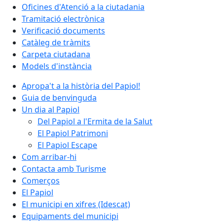
Oficines d'Atenció a la ciutadania
Tramitació electrònica
Verificació documents
Catàleg de tràmits
Carpeta ciutadana
Models d'instància
Apropa't a la història del Papiol!
Guia de benvinguda
Un dia al Papiol
Del Papiol a l'Ermita de la Salut
El Papiol Patrimoni
El Papiol Escape
Com arribar-hi
Contacta amb Turisme
Comerços
El Papiol
El municipi en xifres (Idescat)
Equipaments del municipi