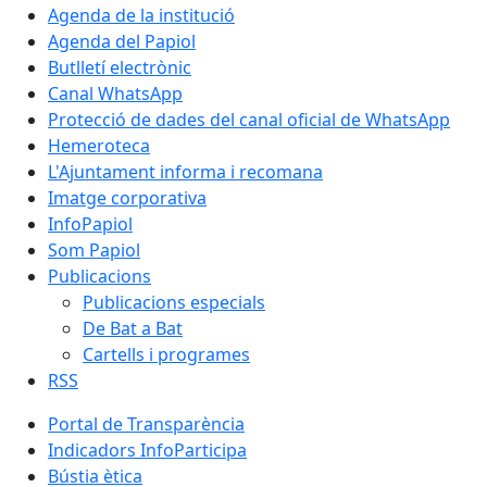
Agenda de la institució
Agenda del Papiol
Butlletí electrònic
Canal WhatsApp
Protecció de dades del canal oficial de WhatsApp
Hemeroteca
L'Ajuntament informa i recomana
Imatge corporativa
InfoPapiol
Som Papiol
Publicacions
Publicacions especials
De Bat a Bat
Cartells i programes
RSS
Portal de Transparència
Indicadors InfoParticipa
Bústia ètica