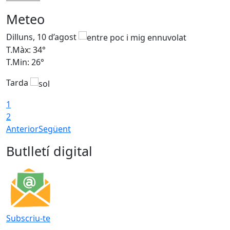
Meteo
Dilluns, 10 d’agost
D
T.Màx: 34°
T
T.Min: 26°
T
Tarda
T
1
2
Anterior
Següent
Butlletí digital
Subscriu-te