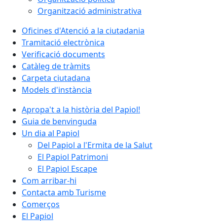
Organització administrativa
Oficines d'Atenció a la ciutadania
Tramitació electrònica
Verificació documents
Catàleg de tràmits
Carpeta ciutadana
Models d'instància
Apropa't a la història del Papiol!
Guia de benvinguda
Un dia al Papiol
Del Papiol a l'Ermita de la Salut
El Papiol Patrimoni
El Papiol Escape
Com arribar-hi
Contacta amb Turisme
Comerços
El Papiol