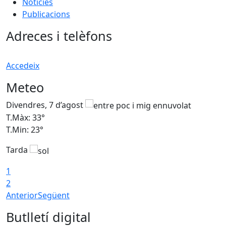
Notícies
Publicacions
Adreces i telèfons
Accedeix
Meteo
Divendres, 7 d’agost
D
T.Màx: 33°
T
T.Min: 23°
T
Tarda
1
2
Anterior
Següent
Butlletí digital