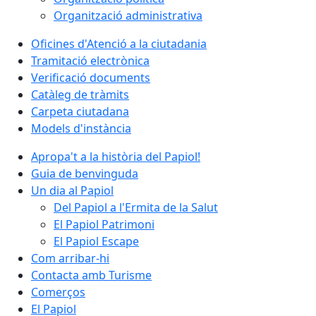
Organització administrativa
Oficines d'Atenció a la ciutadania
Tramitació electrònica
Verificació documents
Catàleg de tràmits
Carpeta ciutadana
Models d'instància
Apropa't a la història del Papiol!
Guia de benvinguda
Un dia al Papiol
Del Papiol a l'Ermita de la Salut
El Papiol Patrimoni
El Papiol Escape
Com arribar-hi
Contacta amb Turisme
Comerços
El Papiol