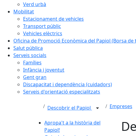
Verd urbà
Mobilitat
Estacionament de vehicles
Transport públic
Vehicles elèctrics
Oficina de Promoció Econòmica del Papiol (Borsa de t
Salut pública
Serveis socials
Famílies
Infància i joventut
Gent gran
Discapacitat i dependència (cuidadors)
Serveis d'orientació especialitzats
Empreses
Descobrir el Papiol
De
Apropa't a la història del
Papiol!