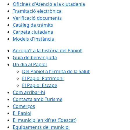
Oficines d'Atenció a la ciutadania
Tramitació electrònica
Verificació documents
Catàleg de tràmits
Carpeta ciutadana
Models d'instància
Apropa't a la història del Papiol!
Guia de benvinguda
Un dia al Papiol
Del Papiol a l'Ermita de la Salut
El Papiol Patrimoni
El Papiol Escape
Com arribar-hi
Contacta amb Turisme
Comerços
El Papiol
El municipi en xifres (Idescat)
Equipaments del municipi