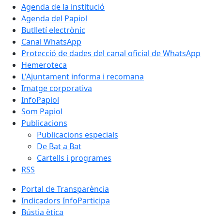
Agenda de la institució
Agenda del Papiol
Butlletí electrònic
Canal WhatsApp
Protecció de dades del canal oficial de WhatsApp
Hemeroteca
L'Ajuntament informa i recomana
Imatge corporativa
InfoPapiol
Som Papiol
Publicacions
Publicacions especials
De Bat a Bat
Cartells i programes
RSS
Portal de Transparència
Indicadors InfoParticipa
Bústia ètica