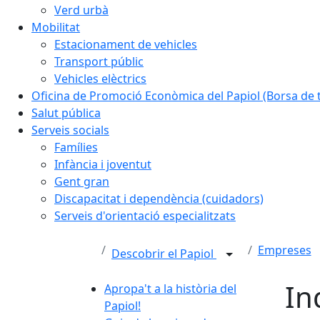
Verd urbà
Mobilitat
Estacionament de vehicles
Transport públic
Vehicles elèctrics
Oficina de Promoció Econòmica del Papiol (Borsa de t
Salut pública
Serveis socials
Famílies
Infància i joventut
Gent gran
Discapacitat i dependència (cuidadors)
Serveis d'orientació especialitzats
Empreses
Descobrir el Papiol
In
Apropa't a la història del
Papiol!