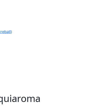
reball)
quiaroma