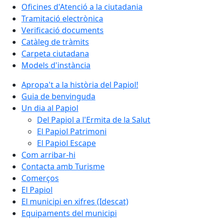
Oficines d'Atenció a la ciutadania
Tramitació electrònica
Verificació documents
Catàleg de tràmits
Carpeta ciutadana
Models d'instància
Apropa't a la història del Papiol!
Guia de benvinguda
Un dia al Papiol
Del Papiol a l'Ermita de la Salut
El Papiol Patrimoni
El Papiol Escape
Com arribar-hi
Contacta amb Turisme
Comerços
El Papiol
El municipi en xifres (Idescat)
Equipaments del municipi