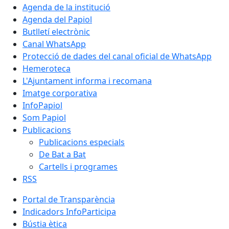
Agenda de la institució
Agenda del Papiol
Butlletí electrònic
Canal WhatsApp
Protecció de dades del canal oficial de WhatsApp
Hemeroteca
L'Ajuntament informa i recomana
Imatge corporativa
InfoPapiol
Som Papiol
Publicacions
Publicacions especials
De Bat a Bat
Cartells i programes
RSS
Portal de Transparència
Indicadors InfoParticipa
Bústia ètica