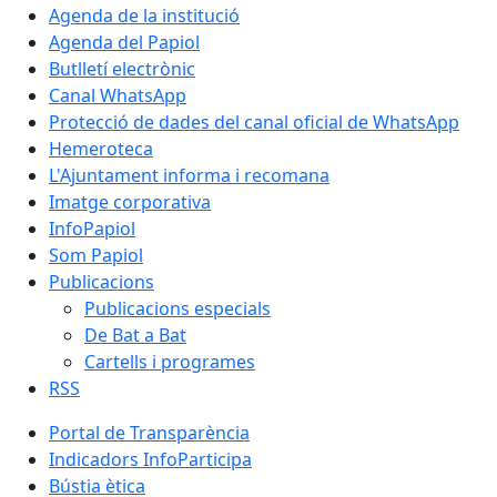
Agenda de la institució
Agenda del Papiol
Butlletí electrònic
Canal WhatsApp
Protecció de dades del canal oficial de WhatsApp
Hemeroteca
L'Ajuntament informa i recomana
Imatge corporativa
InfoPapiol
Som Papiol
Publicacions
Publicacions especials
De Bat a Bat
Cartells i programes
RSS
Portal de Transparència
Indicadors InfoParticipa
Bústia ètica