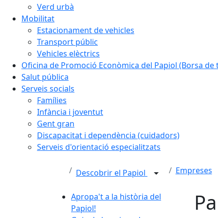
Verd urbà
Mobilitat
Estacionament de vehicles
Transport públic
Vehicles elèctrics
Oficina de Promoció Econòmica del Papiol (Borsa de t
Salut pública
Serveis socials
Famílies
Infància i joventut
Gent gran
Discapacitat i dependència (cuidadors)
Serveis d'orientació especialitzats
Empreses
Descobrir el Papiol
Pa
Apropa't a la història del
Papiol!