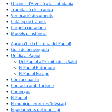
Oficines d'Atenció a la ciutadania
Tramitació electrònica
Verificació documents
Catàleg de tràmits
Carpeta ciutadana
Models d'instància
Apropa't a la història del Papiol!
Guia de benvinguda
Un dia al Papiol
Del Papiol a l'Ermita de la Salut
El Papiol Patrimoni
El Papiol Escape
Com arribar-hi
Contacta amb Turisme
Comerços
El Papiol
El municipi en xifres (Idescat)
Equipaments del municipi