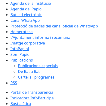
Agenda de la institució
Agenda del Papiol
Butlletí electrònic
Canal WhatsApp
Protecció de dades del canal oficial de WhatsApp
Hemeroteca
L'Ajuntament informa i recomana
Imatge corporativa
InfoPapiol
Som Papiol
Publicacions
Publicacions especials
De Bat a Bat
Cartells i programes
RSS
Portal de Transparència
Indicadors InfoParticipa
Bústia ètica