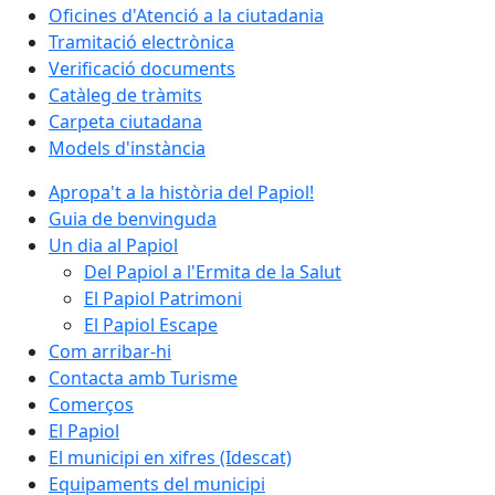
Oficines d'Atenció a la ciutadania
Tramitació electrònica
Verificació documents
Catàleg de tràmits
Carpeta ciutadana
Models d'instància
Apropa't a la història del Papiol!
Guia de benvinguda
Un dia al Papiol
Del Papiol a l'Ermita de la Salut
El Papiol Patrimoni
El Papiol Escape
Com arribar-hi
Contacta amb Turisme
Comerços
El Papiol
El municipi en xifres (Idescat)
Equipaments del municipi