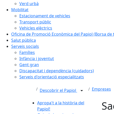
Verd urbà
Mobilitat
Estacionament de vehicles
Transport públic
Vehicles elèctrics
Oficina de Promoció Econòmica del Papiol (Borsa de t
Salut pública
Serveis socials
Famílies
Infància i joventut
Gent gran
Discapacitat i dependència (cuidadors)
Serveis d'orientació especialitzats
Empreses
Descobrir el Papiol
Sa
Apropa't a la història del
Papiol!