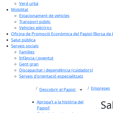
Verd urbà
Mobilitat
Estacionament de vehicles
Transport públic
Vehicles elèctrics
Oficina de Promoció Econòmica del Papiol (Borsa de t
Salut pública
Serveis socials
Famílies
Infància i joventut
Gent gran
Discapacitat i dependència (cuidadors)
Serveis d'orientació especialitzats
Empreses
Descobrir el Papiol
Sa
Apropa't a la història del
Papiol!