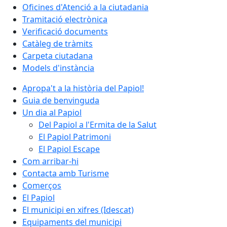
Oficines d'Atenció a la ciutadania
Tramitació electrònica
Verificació documents
Catàleg de tràmits
Carpeta ciutadana
Models d'instància
Apropa't a la història del Papiol!
Guia de benvinguda
Un dia al Papiol
Del Papiol a l'Ermita de la Salut
El Papiol Patrimoni
El Papiol Escape
Com arribar-hi
Contacta amb Turisme
Comerços
El Papiol
El municipi en xifres (Idescat)
Equipaments del municipi