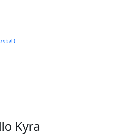
reball)
llo Kyra