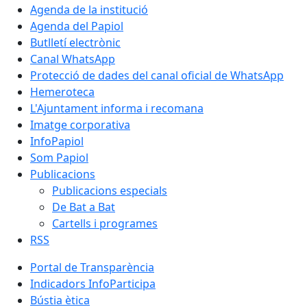
Agenda de la institució
Agenda del Papiol
Butlletí electrònic
Canal WhatsApp
Protecció de dades del canal oficial de WhatsApp
Hemeroteca
L'Ajuntament informa i recomana
Imatge corporativa
InfoPapiol
Som Papiol
Publicacions
Publicacions especials
De Bat a Bat
Cartells i programes
RSS
Portal de Transparència
Indicadors InfoParticipa
Bústia ètica