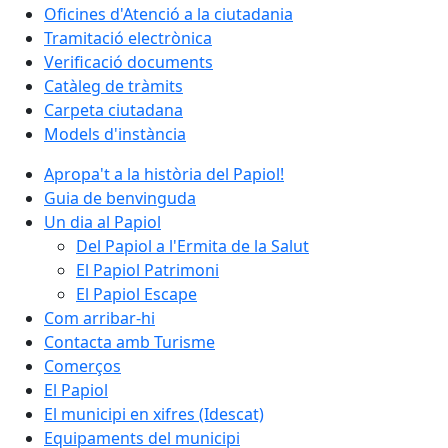
Oficines d'Atenció a la ciutadania
Tramitació electrònica
Verificació documents
Catàleg de tràmits
Carpeta ciutadana
Models d'instància
Apropa't a la història del Papiol!
Guia de benvinguda
Un dia al Papiol
Del Papiol a l'Ermita de la Salut
El Papiol Patrimoni
El Papiol Escape
Com arribar-hi
Contacta amb Turisme
Comerços
El Papiol
El municipi en xifres (Idescat)
Equipaments del municipi