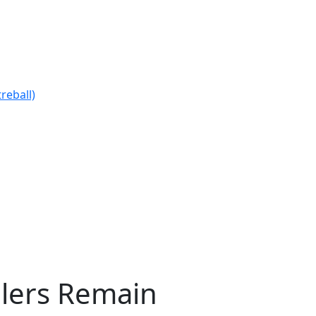
reball)
llers Remain