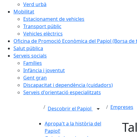
Verd urbà
Mobilitat
Estacionament de vehicles
Transport públic
Vehicles elèctrics
Oficina de Promoció Econòmica del Papiol (Borsa de t
Salut pública
Serveis socials
Famílies
Infància i joventut
Gent gran
Discapacitat i dependència (cuidadors)
Serveis d'orientació especialitzats
Empreses
Descobrir el Papiol
Ta
Apropa't a la història del
Papiol!