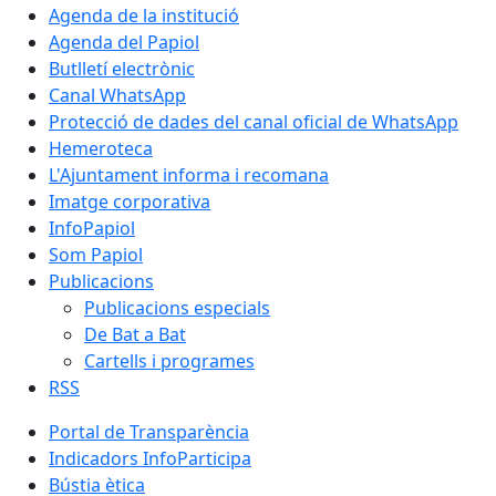
Agenda de la institució
Agenda del Papiol
Butlletí electrònic
Canal WhatsApp
Protecció de dades del canal oficial de WhatsApp
Hemeroteca
L'Ajuntament informa i recomana
Imatge corporativa
InfoPapiol
Som Papiol
Publicacions
Publicacions especials
De Bat a Bat
Cartells i programes
RSS
Portal de Transparència
Indicadors InfoParticipa
Bústia ètica