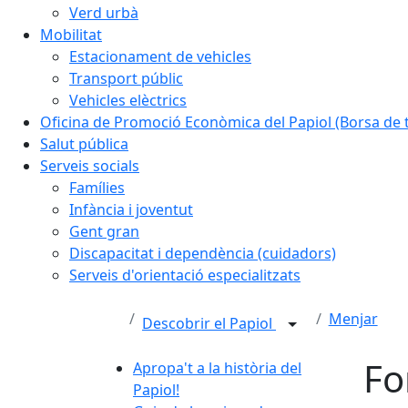
Verd urbà
Mobilitat
Estacionament de vehicles
Transport públic
Vehicles elèctrics
Oficina de Promoció Econòmica del Papiol (Borsa de t
Salut pública
Serveis socials
Famílies
Infància i joventut
Gent gran
Discapacitat i dependència (cuidadors)
Serveis d'orientació especialitzats
Menjar
Descobrir el Papiol
Fo
Apropa't a la història del
Papiol!