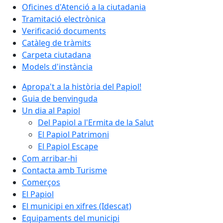
Oficines d'Atenció a la ciutadania
Tramitació electrònica
Verificació documents
Catàleg de tràmits
Carpeta ciutadana
Models d'instància
Apropa't a la història del Papiol!
Guia de benvinguda
Un dia al Papiol
Del Papiol a l'Ermita de la Salut
El Papiol Patrimoni
El Papiol Escape
Com arribar-hi
Contacta amb Turisme
Comerços
El Papiol
El municipi en xifres (Idescat)
Equipaments del municipi