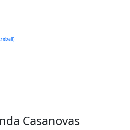
reball)
nda Casanovas