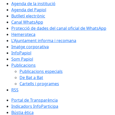
Agenda de la institució
Agenda del Papiol
Butlletí electrònic
Canal WhatsApp
Protecció de dades del canal oficial de WhatsApp
Hemeroteca
L'Ajuntament informa i recomana
Imatge corporativa
InfoPapiol
Som Papiol
Publicacions
Publicacions especials
De Bat a Bat
Cartells i programes
RSS
Portal de Transparència
Indicadors InfoParticipa
Bústia ètica