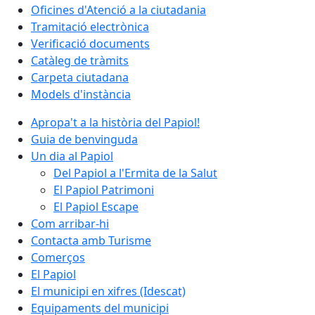
Oficines d'Atenció a la ciutadania
Tramitació electrònica
Verificació documents
Catàleg de tràmits
Carpeta ciutadana
Models d'instància
Apropa't a la història del Papiol!
Guia de benvinguda
Un dia al Papiol
Del Papiol a l'Ermita de la Salut
El Papiol Patrimoni
El Papiol Escape
Com arribar-hi
Contacta amb Turisme
Comerços
El Papiol
El municipi en xifres (Idescat)
Equipaments del municipi