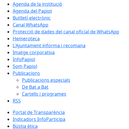
Agenda de la institució
Agenda del Papiol
Butlletí electrònic
Canal WhatsApp
Protecció de dades del canal oficial de WhatsApp
Hemeroteca
L'Ajuntament informa i recomana
Imatge corporativa
InfoPapiol
Som Papiol
Publicacions
Publicacions especials
De Bat a Bat
Cartells i programes
RSS
Portal de Transparència
Indicadors InfoParticipa
Bústia ètica