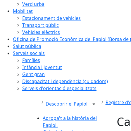
Verd urbà
Mobilitat
Estacionament de vehicles
Transport públic
Vehicles elèctrics
Oficina de Promoció Econòmica del Papiol (Borsa de t
Salut pública
Serveis socials
Famílies
Infància i joventut
Gent gran
Discapacitat i dependència (cuidadors)
Serveis d'orientació especialitzats
Registre d'e
Descobrir el Papiol
Ca
Apropa't a la història del
Papiol!