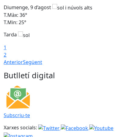
Diumenge, 9 d’agost
D
T.Màx: 36°
T
T.Min: 25°
T
Tarda
T
1
2
Anterior
Següent
Butlletí digital
Subscriu-te
Xarxes socials: