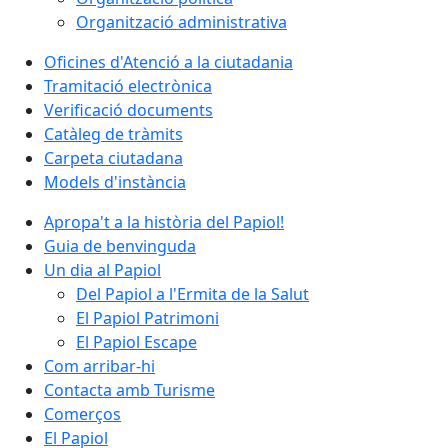
Organització administrativa
Oficines d'Atenció a la ciutadania
Tramitació electrònica
Verificació documents
Catàleg de tràmits
Carpeta ciutadana
Models d'instància
Apropa't a la història del Papiol!
Guia de benvinguda
Un dia al Papiol
Del Papiol a l'Ermita de la Salut
El Papiol Patrimoni
El Papiol Escape
Com arribar-hi
Contacta amb Turisme
Comerços
El Papiol