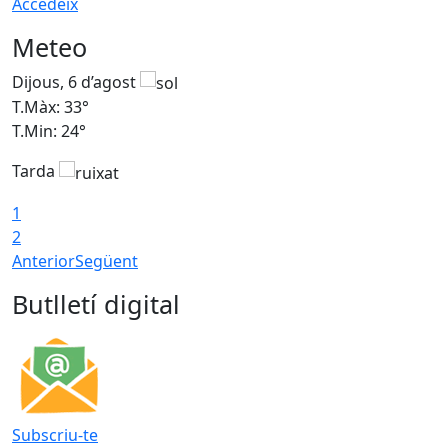
Accedeix
Meteo
Dijous, 6 d’agost
D
T.Màx: 33°
T
T.Min: 24°
T
Tarda
1
2
Anterior
Següent
Butlletí digital
Subscriu-te