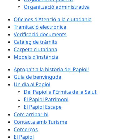
Organització administrativa
Oficines d'Atenció a la ciutadania
Tramitació electrònica
Verificació documents
Catàleg de tràmits
Carpeta ciutadana
Models d'instància
Apropa't a la història del Papiol!
Guia de benvinguda
Un dia al Papiol
Del Papiol a l'Ermita de la Salut
El Papiol Patrimoni
El Papiol Escape
Com arribar-hi
Contacta amb Turisme
Comerços
El Papiol