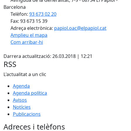
Barcelona
Telèfon:
93 673 02 20
Fax: 93 673 15 39
Adreça electrònica:
papiol.oac@elpapiol.cat
Amplieu el mapa
Com arribar-hi
Leaflet
| ©
OpenStreetMap
contributors
Facebook
+
Darrera actualització: 26.03.2018 | 12:21
−
RSS
L'actualitat a un clic
Agenda
Agenda política
Avisos
Notícies
Publicacions
Adreces i telèfons