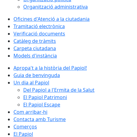
Organització administrativa
Oficines d'Atenció a la ciutadania
Tramitació electrònica
Verificació documents
Catàleg de tràmits
Carpeta ciutadana
Models d'instància
Apropa't a la història del Papiol!
Guia de benvinguda
Un dia al Papiol
Del Papiol a l'Ermita de la Salut
El Papiol Patrimoni
El Papiol Escape
Com arribar-hi
Contacta amb Turisme
Comerços
El Papiol