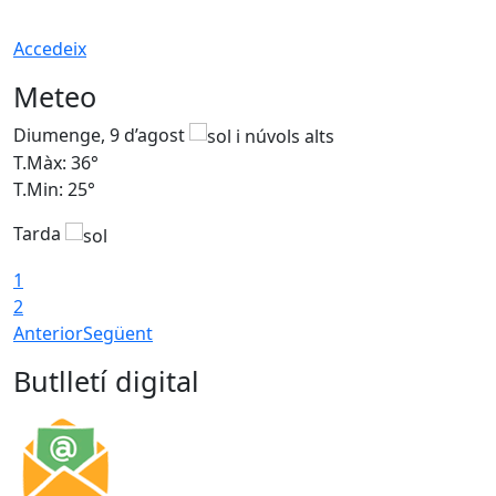
Accedeix
Meteo
Diumenge, 9 d’agost
D
T.Màx: 36°
T
T.Min: 25°
T
Tarda
T
1
2
Anterior
Següent
Butlletí digital