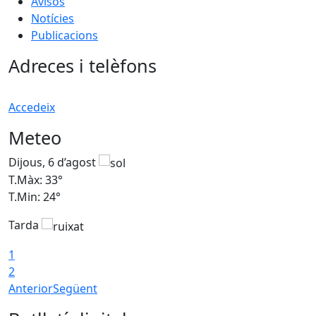
Avisos
Notícies
Publicacions
Adreces i telèfons
Accedeix
Meteo
Dijous, 6 d’agost
D
T.Màx: 33°
T
T.Min: 24°
T
Tarda
1
2
Anterior
Següent