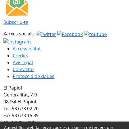
Subscriu-te
Xarxes socials:
Accessibilitat
Crèdits
Avís legal
Contactar
Protecció de dades
El Papiol
Generalitat, 7-9
08754 El Papiol
Tel. 93 673 02 20
Fax 93 673 15 39
NIF P0815700J
Aquest lloc web fa servir cookies pròpies i de tercers per