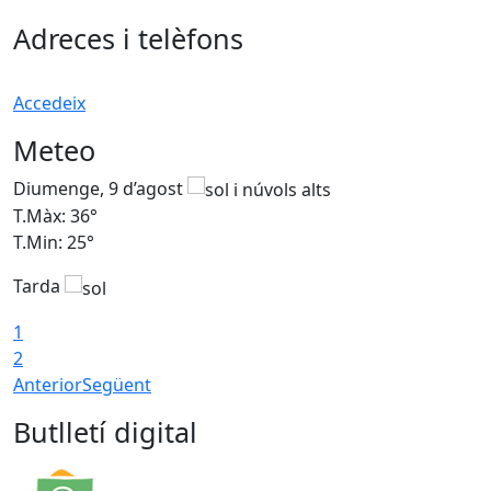
Adreces i telèfons
Accedeix
Meteo
Diumenge, 9 d’agost
D
T.Màx: 36°
T
T.Min: 25°
T
Tarda
T
1
2
Anterior
Següent
Butlletí digital