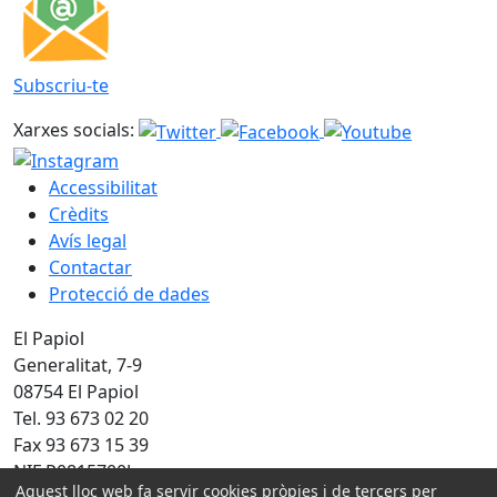
Subscriu-te
Xarxes socials:
Accessibilitat
Crèdits
Avís legal
Contactar
Protecció de dades
El Papiol
Generalitat, 7-9
08754 El Papiol
Tel. 93 673 02 20
Fax 93 673 15 39
NIF P0815700J
Aquest lloc web fa servir cookies pròpies i de tercers per