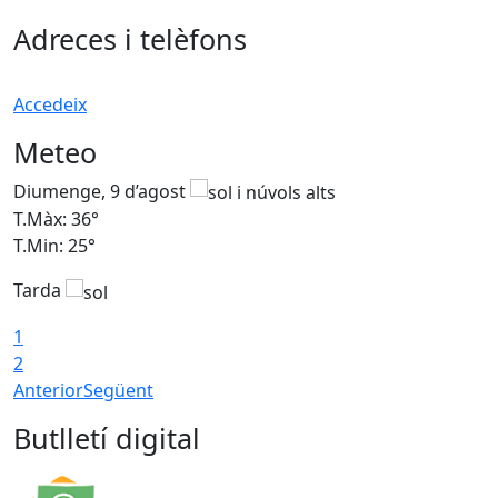
Adreces i telèfons
Accedeix
Meteo
Diumenge, 9 d’agost
D
T.Màx: 36°
T
T.Min: 25°
T
Tarda
T
1
2
Anterior
Següent
Butlletí digital