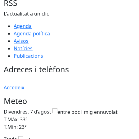
RSS
L'actualitat a un clic
Agenda
Agenda política
Avisos
Notícies
Publicacions
Adreces i telèfons
Accedeix
Meteo
Divendres, 7 d’agost
D
T.Màx: 33°
T
T.Min: 23°
T