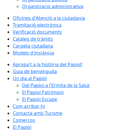
Organització administrativa
Oficines d'Atenció a la ciutadania
Tramitació electrònica
Verificació documents
Catàleg de tràmits
Carpeta ciutadana
Models d'instància
Apropa't a la història del Papiol!
Guia de benvinguda
Un dia al Papiol
Del Papiol a l'Ermita de la Salut
El Papiol Patrimoni
El Papiol Escape
Com arribar-hi
Contacta amb Turisme
Comerços
El Papiol