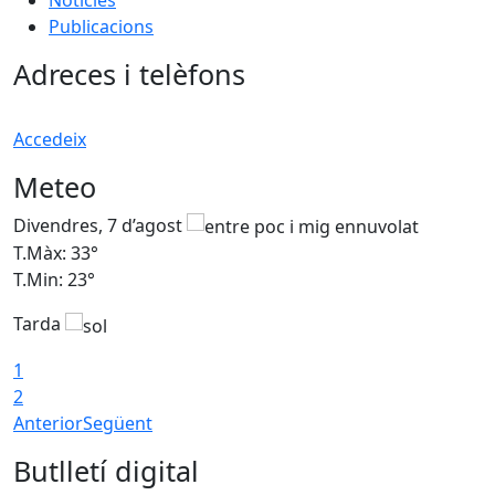
Publicacions
Adreces i telèfons
Accedeix
Meteo
Divendres, 7 d’agost
D
T.Màx: 33°
T
T.Min: 23°
T
Tarda
1
2
Anterior
Següent
Butlletí digital