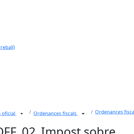
reball)
Ordenances fisca
 oficial
Ordenances fiscals
FF_02_Impost sobre