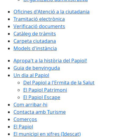
Oficines d'Atenció a la ciutadania
Tramitació electrònica
Verificació documents
Catàleg de tràmits
Carpeta ciutadana
Models d'instància
Apropa't a la història del Papiol!
Guia de benvinguda
Un dia al Papiol
Del Papiol a l'Ermita de la Salut
El Papiol Patrimoni
El Papiol Escape
Com arribar-hi
Contacta amb Turisme
Comerços
El Papiol
El municipi en xifres (Idescat)