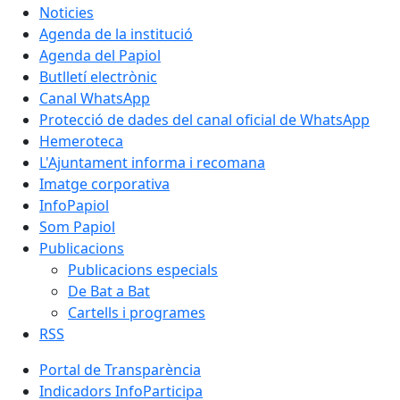
Noticies
Agenda de la institució
Agenda del Papiol
Butlletí electrònic
Canal WhatsApp
Protecció de dades del canal oficial de WhatsApp
Hemeroteca
L'Ajuntament informa i recomana
Imatge corporativa
InfoPapiol
Som Papiol
Publicacions
Publicacions especials
De Bat a Bat
Cartells i programes
RSS
Portal de Transparència
Indicadors InfoParticipa