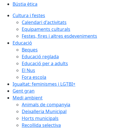
Bústia ètica
Cultura i festes
Calendari d'activitats
Equipaments culturals
Festes, fires i altres esdeveniments
Educació
Beques
Educació reglada
Educació per a adults
El Nus
Fora escola
Igualtat: feminismes i LGTBI+
Gent gran
Medi ambient
Animals de companyia
Deixalleria Municipal
Horts municipals
Recollida selectiva