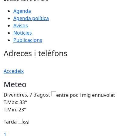
Agenda
Agenda política
Avisos
Notícies
Publicacions
Adreces i telèfons
Accedeix
Meteo
Divendres, 7 d’agost
D
T.Màx: 33°
T
T.Min: 23°
T
Tarda
1