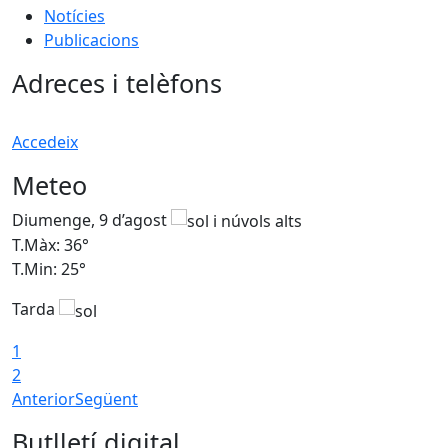
Notícies
Publicacions
Adreces i telèfons
Accedeix
Meteo
Diumenge, 9 d’agost
D
T.Màx: 36°
T
T.Min: 25°
T
Tarda
T
1
2
Anterior
Següent
Butlletí digital