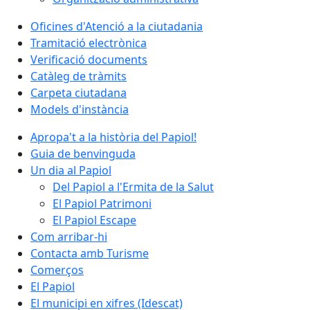
Oficines d'Atenció a la ciutadania
Tramitació electrònica
Verificació documents
Catàleg de tràmits
Carpeta ciutadana
Models d'instància
Apropa't a la història del Papiol!
Guia de benvinguda
Un dia al Papiol
Del Papiol a l'Ermita de la Salut
El Papiol Patrimoni
El Papiol Escape
Com arribar-hi
Contacta amb Turisme
Comerços
El Papiol
El municipi en xifres (Idescat)