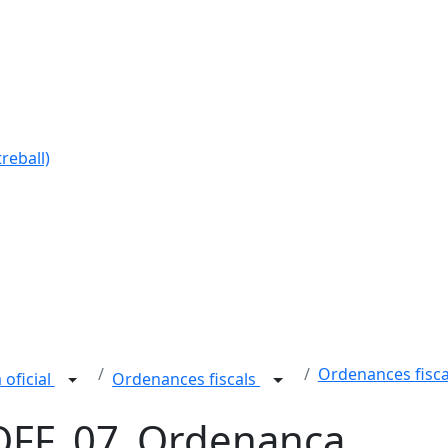
reball)
Ordenances fisca
 oficial
Ordenances fiscals
FF_07_Ordenança