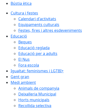
Bústia ètica
Cultura i festes
Calendari d'activitats
Equipaments culturals
Festes, fires i altres esdeveniments
Educació
Beques
Educació reglada
Educació per a adults
El Nus
Fora escola
Igualtat: feminismes i LGTBI+
Gent gran
Medi ambient
Animals de companyia
Deixalleria Municipal
Horts municipals
Recollida selectiva