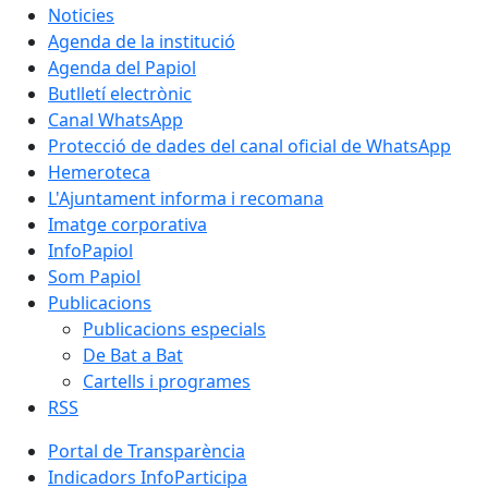
Noticies
Agenda de la institució
Agenda del Papiol
Butlletí electrònic
Canal WhatsApp
Protecció de dades del canal oficial de WhatsApp
Hemeroteca
L'Ajuntament informa i recomana
Imatge corporativa
InfoPapiol
Som Papiol
Publicacions
Publicacions especials
De Bat a Bat
Cartells i programes
RSS
Portal de Transparència
Indicadors InfoParticipa