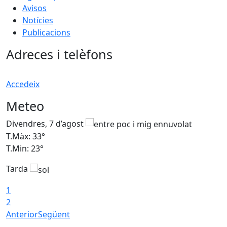
Avisos
Notícies
Publicacions
Adreces i telèfons
Accedeix
Meteo
Divendres, 7 d’agost
D
T.Màx: 33°
T
T.Min: 23°
T
Tarda
1
2
Anterior
Següent