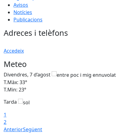
Avisos
Notícies
Publicacions
Adreces i telèfons
Accedeix
Meteo
Divendres, 7 d’agost
D
T.Màx: 33°
T
T.Min: 23°
T
Tarda
1
2
Anterior
Següent