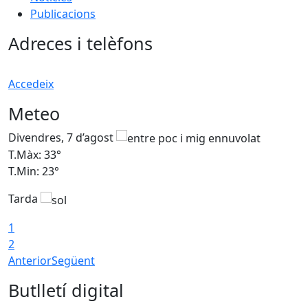
Publicacions
Adreces i telèfons
Accedeix
Meteo
Divendres, 7 d’agost
D
T.Màx: 33°
T
T.Min: 23°
T
Tarda
1
2
Anterior
Següent
Butlletí digital