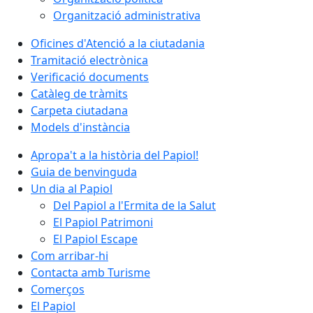
Organització administrativa
Oficines d'Atenció a la ciutadania
Tramitació electrònica
Verificació documents
Catàleg de tràmits
Carpeta ciutadana
Models d'instància
Apropa't a la història del Papiol!
Guia de benvinguda
Un dia al Papiol
Del Papiol a l'Ermita de la Salut
El Papiol Patrimoni
El Papiol Escape
Com arribar-hi
Contacta amb Turisme
Comerços
El Papiol