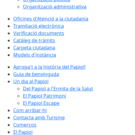
Organització administrativa
Oficines d'Atenció a la ciutadania
Tramitació electrònica
Verificació documents
Catàleg de tràmits
Carpeta ciutadana
Models d'instància
Apropa't a la història del Papiol!
Guia de benvinguda
Un dia al Papiol
Del Papiol a l'Ermita de la Salut
El Papiol Patrimoni
El Papiol Escape
Com arribar-hi
Contacta amb Turisme
Comerços
El Papiol