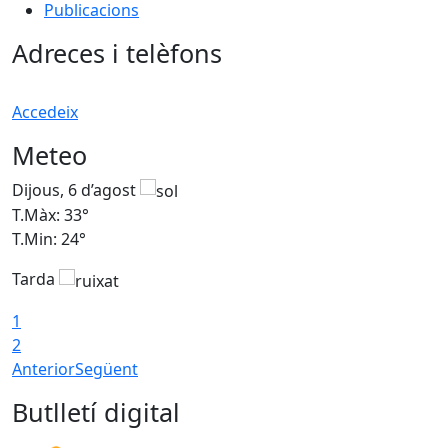
Publicacions
Adreces i telèfons
Accedeix
Meteo
Dijous, 6 d’agost
D
T.Màx: 33°
T
T.Min: 24°
T
Tarda
1
2
Anterior
Següent
Butlletí digital