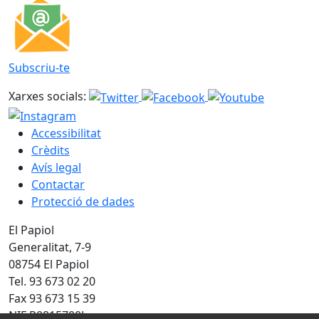
Subscriu-te
Xarxes socials:
Accessibilitat
Crèdits
Avís legal
Contactar
Protecció de dades
El Papiol
Generalitat, 7-9
08754 El Papiol
Tel. 93 673 02 20
Fax 93 673 15 39
NIF P0815700J