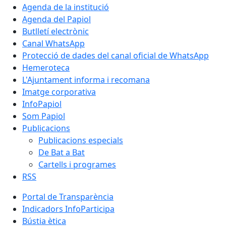
Agenda de la institució
Agenda del Papiol
Butlletí electrònic
Canal WhatsApp
Protecció de dades del canal oficial de WhatsApp
Hemeroteca
L'Ajuntament informa i recomana
Imatge corporativa
InfoPapiol
Som Papiol
Publicacions
Publicacions especials
De Bat a Bat
Cartells i programes
RSS
Portal de Transparència
Indicadors InfoParticipa
Bústia ètica