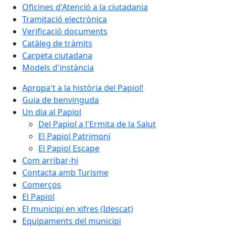
Oficines d'Atenció a la ciutadania
Tramitació electrònica
Verificació documents
Catàleg de tràmits
Carpeta ciutadana
Models d'instància
Apropa't a la història del Papiol!
Guia de benvinguda
Un dia al Papiol
Del Papiol a l'Ermita de la Salut
El Papiol Patrimoni
El Papiol Escape
Com arribar-hi
Contacta amb Turisme
Comerços
El Papiol
El municipi en xifres (Idescat)
Equipaments del municipi