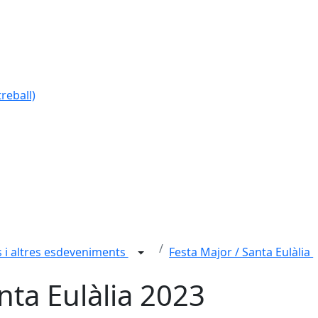
reball)
es i altres esdeveniments
Festa Major / Santa Eulàlia
nta Eulàlia 2023