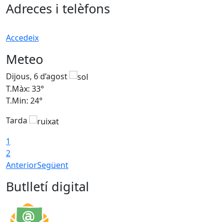
Adreces i telèfons
Accedeix
Meteo
Dijous, 6 d’agost
D
T.Màx: 33°
T
T.Min: 24°
T
Tarda
1
2
Anterior
Següent
Butlletí digital