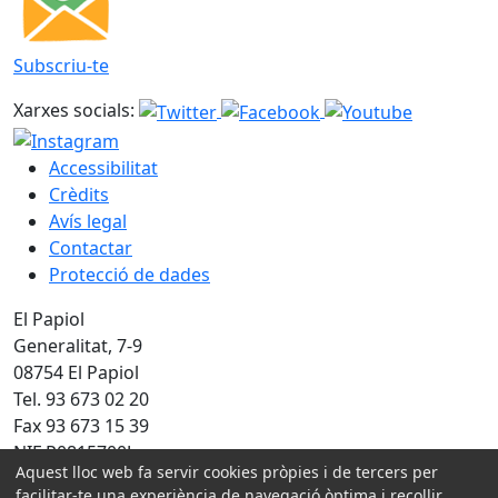
Subscriu-te
Xarxes socials:
Accessibilitat
Crèdits
Avís legal
Contactar
Protecció de dades
El Papiol
Generalitat, 7-9
08754 El Papiol
Tel. 93 673 02 20
Fax 93 673 15 39
NIF P0815700J
Aquest lloc web fa servir cookies pròpies i de tercers per
Amb la col·laboració de:
facilitar-te una experiència de navegació òptima i recollir