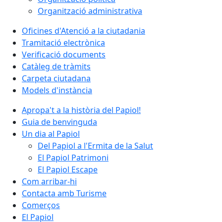
Organització administrativa
Oficines d'Atenció a la ciutadania
Tramitació electrònica
Verificació documents
Catàleg de tràmits
Carpeta ciutadana
Models d'instància
Apropa't a la història del Papiol!
Guia de benvinguda
Un dia al Papiol
Del Papiol a l'Ermita de la Salut
El Papiol Patrimoni
El Papiol Escape
Com arribar-hi
Contacta amb Turisme
Comerços
El Papiol