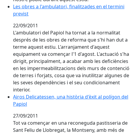
Les obres a l'ambulatori, finalitzades en el termini pre
Les obres a l'ambulatori, finalitzades en el termini
previst
22/09/2011
L'ambulatori del Papiol ha tornat a la normalitat
després de les obres de reforma que s'hi han dut a
terme aquest estiu. L'arranjament d'aquest
equipament va començar l'1 d'agost. L'actuació s'ha
dirigit, principalment, a acabar amb les deficiències
en les impermeabilitzacions dels murs de contenció
de terres i forjats, cosa que va inutilitzar algunes de
les seves dependències i el seu condicionament
interior.
Airos Delicatessen, una història d'èxit al polígon del P
Airos Delicatessen, una història d'èxit al polígon del
Papiol
27/09/2011
Tot va començar en una reconeguda pastisseria de
Sant Feliu de Llobregat, la Montseny, amb més de