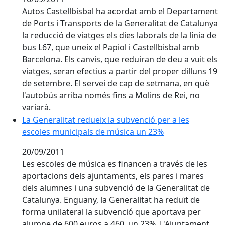
Autos Castellbisbal ha acordat amb el Departament
de Ports i Transports de la Generalitat de Catalunya
la reducció de viatges els dies laborals de la línia de
bus L67, que uneix el Papiol i Castellbisbal amb
Barcelona. Els canvis, que reduiran de deu a vuit els
viatges, seran efectius a partir del proper dilluns 19
de setembre. El servei de cap de setmana, en què
l'autobús arriba només fins a Molins de Rei, no
variarà.
La Generalitat redueix la subvenció per a les escole
La Generalitat redueix la subvenció per a les
escoles municipals de música un 23%
20/09/2011
Les escoles de música es financen a través de les
aportacions dels ajuntaments, els pares i mares
dels alumnes i una subvenció de la Generalitat de
Catalunya. Enguany, la Generalitat ha reduït de
forma unilateral la subvenció que aportava per
alumne de 600 euros a 460, un 23%. L'Ajuntament