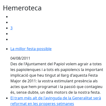
Hemeroteca
3
La millor festa possible
La millor festa possible
04/08/2011
Des de l'Ajuntament del Papiol volem agrair a totes
les papiolenques i a tots els papiolencs la important
implicació que heu tingut al llarg d'aquesta Festa
Major de 2011: la vostra estimulant presència als
actes que hem programat i la passió que contagieu
és, sense dubte, un dels motors de la nostra festa.
El tram més alt de l'avinguda de la Generalitat serà 
El tram més alt de l'avinguda de la Generalitat serà
reformat en les properes setmanes