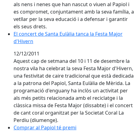
als nens i nenes que han nascut o viuen al Papiol i
es compromet, conjuntament amb la seva família, a
vetllar per la seva educació i a defensar i garantir
els seus drets.
El concert de Santa Eulàlia tanca la Festa Major d'Hiv
El concert de Santa Eulàlia tanca la Festa Major
d'Hivern
12/12/2011
Aquest cap de setmana del 10 i 11 de desembre la
nostra vila ha celebrat la seva Festa Major d'Hivern,
una festivitat de caire tradicional que està dedicada
a la patrona del Papiol, Santa Eulàlia de Mèrida. La
programació d'enguany ha inclòs un activitat per
als més petits relacionada amb el reciclatge i la
clàssica missa de Festa Major (dissabte) i el concert
de cant coral organitzat per la Societat Coral La
Perdiu (diumenge).
Comprar al Papiol té premi
Comprar al Papiol té premi