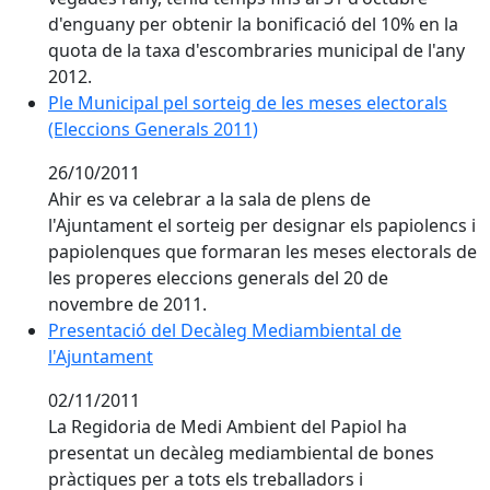
d'enguany per obtenir la bonificació del 10% en la
quota de la taxa d'escombraries municipal de l'any
2012.
Ple Municipal pel sorteig de les meses electorals (Ele
Ple Municipal pel sorteig de les meses electorals
(Eleccions Generals 2011)
26/10/2011
Ahir es va celebrar a la sala de plens de
l'Ajuntament el sorteig per designar els papiolencs i
papiolenques que formaran les meses electorals de
les properes eleccions generals del 20 de
novembre de 2011.
Presentació del Decàleg Mediambiental de l'Ajuntam
Presentació del Decàleg Mediambiental de
l'Ajuntament
02/11/2011
La Regidoria de Medi Ambient del Papiol ha
presentat un decàleg mediambiental de bones
pràctiques per a tots els treballadors i