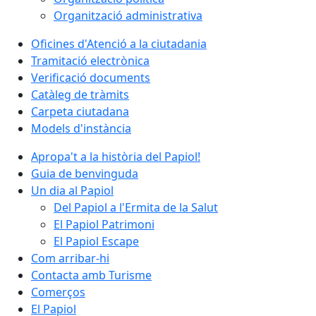
Organització administrativa
Oficines d'Atenció a la ciutadania
Tramitació electrònica
Verificació documents
Catàleg de tràmits
Carpeta ciutadana
Models d'instància
Apropa't a la història del Papiol!
Guia de benvinguda
Un dia al Papiol
Del Papiol a l'Ermita de la Salut
El Papiol Patrimoni
El Papiol Escape
Com arribar-hi
Contacta amb Turisme
Comerços
El Papiol