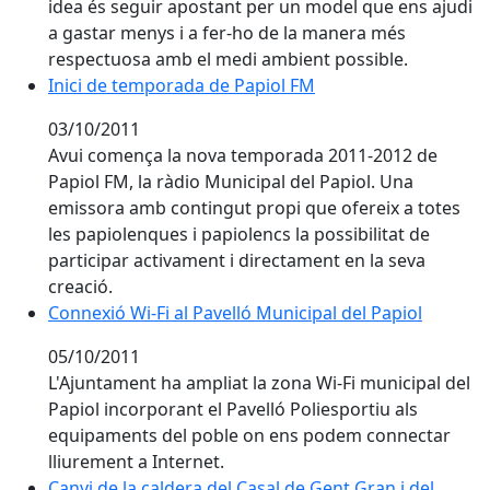
idea és seguir apostant per un model que ens ajudi
a gastar menys i a fer-ho de la manera més
respectuosa amb el medi ambient possible.
Inici de temporada de Papiol FM
Inici de temporada de Papiol FM
03/10/2011
Avui comença la nova temporada 2011-2012 de
Papiol FM, la ràdio Municipal del Papiol. Una
emissora amb contingut propi que ofereix a totes
les papiolenques i papiolencs la possibilitat de
participar activament i directament en la seva
creació.
Connexió Wi-Fi al Pavelló Municipal del Papiol
Connexió Wi-Fi al Pavelló Municipal del Papiol
05/10/2011
L'Ajuntament ha ampliat la zona Wi-Fi municipal del
Papiol incorporant el Pavelló Poliesportiu als
equipaments del poble on ens podem connectar
lliurement a Internet.
Canvi de la caldera del Casal de Gent Gran i del Centr
Canvi de la caldera del Casal de Gent Gran i del