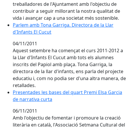
treballadores de l'Ajuntament amb l'objectiu de
contribuir a seguir millorant la nostra qualitat de
vida i avançar cap a una societat més sostenible.
Parlem amb Tona Garriga. Directora de la Llar d'Infan
Parlem amb Tona Garriga. Directora de la Llar
d'Infants El Cucut
04/11/2011
Aquest setembre ha començat el curs 2011-2012 a
la Llar d'Infants El Cucut amb tots els alumnes
inscrits del Papiol amb plaça. Tona Garriga, la
directora de la llar d'infants, ens parla del projecte
educatiu i, com no podia ser d'una altra manera, de
retallades.
Presentades les bases del quart Premi Elsa Garcia de 
Presentades les bases del quart Premi Elsa Garcia
de narrativa curta
06/11/2011
Amb l'objectiu de fomentar i promoure la creació
literària en català, l'Associació Setmana Cultural del