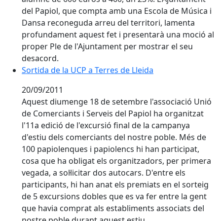
del Papiol, que compta amb una Escola de Música i
Dansa reconeguda arreu del territori, lamenta
profundament aquest fet i presentarà una moció al
proper Ple de l'Ajuntament per mostrar el seu
desacord.
Sortida de la UCP a Terres de Lleida
Sortida de la UCP a Terres de Lleida
20/09/2011
Aquest diumenge 18 de setembre l'associació Unió
de Comerciants i Serveis del Papiol ha organitzat
l'11a edició de l'excursió final de la campanya
d'estiu dels comerciants del nostre poble. Més de
100 papiolenques i papiolencs hi han participat,
cosa que ha obligat els organitzadors, per primera
vegada, a sol·licitar dos autocars. D'entre els
participants, hi han anat els premiats en el sorteig
de 5 excursions dobles que es va fer entre la gent
que havia comprat als establiments associats del
nostre poble durant aquest estiu.