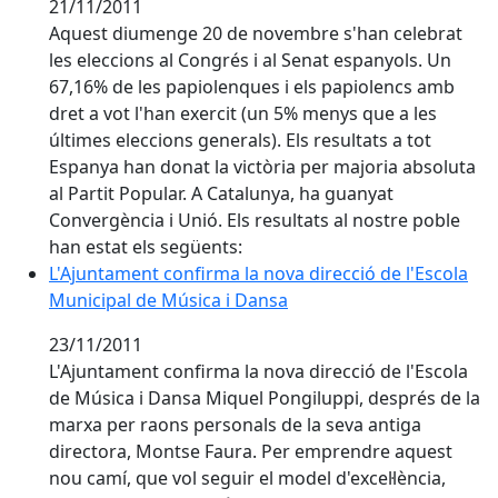
21/11/2011
Aquest diumenge 20 de novembre s'han celebrat
les eleccions al Congrés i al Senat espanyols. Un
67,16% de les papiolenques i els papiolencs amb
dret a vot l'han exercit (un 5% menys que a les
últimes eleccions generals). Els resultats a tot
Espanya han donat la victòria per majoria absoluta
al Partit Popular. A Catalunya, ha guanyat
Convergència i Unió. Els resultats al nostre poble
han estat els següents:
L'Ajuntament confirma la nova direcció de l'Escola Mu
L'Ajuntament confirma la nova direcció de l'Escola
Municipal de Música i Dansa
23/11/2011
L'Ajuntament confirma la nova direcció de l'Escola
de Música i Dansa Miquel Pongiluppi, després de la
marxa per raons personals de la seva antiga
directora, Montse Faura. Per emprendre aquest
nou camí, que vol seguir el model d'excel·lència,