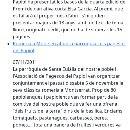
Papiol ha presentat les bases de la quarta edició del
Premi de narrativa curta Elsa Garcia. Al premi, que
es fallarà el proper mes d'abril, s'hi poden
presentar majors de 18 anys, amb un text de tema
lliure, original i inèdit, que no ha de superar les 15
pàgines.
Romeria a Montserrat de la parròquia i els pagesos d
Romeria a Montserrat de la parròquia i els pagesos
del Papiol
07/11/2011
La parròquia de Santa Eulàlia del nostre poble i
l'Associació de Pagesos del Papiol van organitzar
conjuntament el passat dissabte 5 de novembre la
seva clàssica romeria a Montserrat. Prop de 80
papiolenques i papiolencs van formar part de la
comitiva del nostre poble que va fer una ofrena
"dels fruits de la terra" dins de la basílica. Enciams,
tomàquets, pastanagues, carbasses, peres,
pomes..., tota una panera de fruites i verdures va