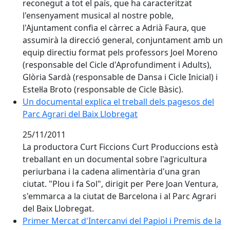
reconegut a tot el país, que ha caracteritzat
l'ensenyament musical al nostre poble,
l'Ajuntament confia el càrrec a Adrià Faura, que
assumirà la direcció general, conjuntament amb un
equip directiu format pels professors Joel Moreno
(responsable del Cicle d'Aprofundiment i Adults),
Glòria Sardà (responsable de Dansa i Cicle Inicial) i
Estel·la Broto (responsable de Cicle Bàsic).
Un documental explica el treball dels pagesos del Par
Un documental explica el treball dels pagesos del
Parc Agrari del Baix Llobregat
25/11/2011
La productora Curt Ficcions Curt Produccions està
treballant en un documental sobre l'agricultura
periurbana i la cadena alimentària d'una gran
ciutat. "Plou i fa Sol", dirigit per Pere Joan Ventura,
s'emmarca a la ciutat de Barcelona i al Parc Agrari
del Baix Llobregat.
Primer Mercat d'Intercanvi del Papiol i Premis de la De
Primer Mercat d'Intercanvi del Papiol i Premis de la