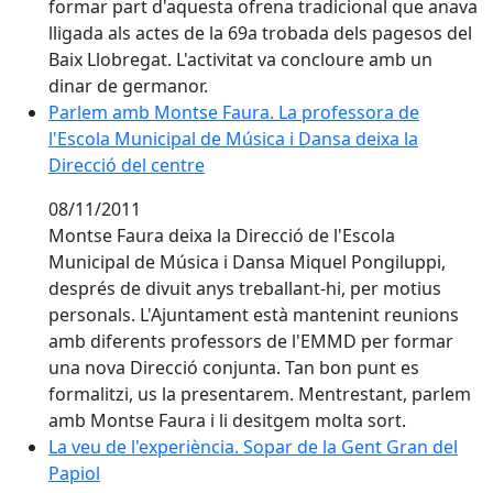
formar part d'aquesta ofrena tradicional que anava
lligada als actes de la 69a trobada dels pagesos del
Baix Llobregat. L'activitat va concloure amb un
dinar de germanor.
Parlem amb Montse Faura. La professora de l'Escola M
Parlem amb Montse Faura. La professora de
l'Escola Municipal de Música i Dansa deixa la
Direcció del centre
08/11/2011
Montse Faura deixa la Direcció de l'Escola
Municipal de Música i Dansa Miquel Pongiluppi,
després de divuit anys treballant-hi, per motius
personals. L'Ajuntament està mantenint reunions
amb diferents professors de l'EMMD per formar
una nova Direcció conjunta. Tan bon punt es
formalitzi, us la presentarem. Mentrestant, parlem
amb Montse Faura i li desitgem molta sort.
La veu de l'experiència. Sopar de la Gent Gran del Pap
La veu de l'experiència. Sopar de la Gent Gran del
Papiol