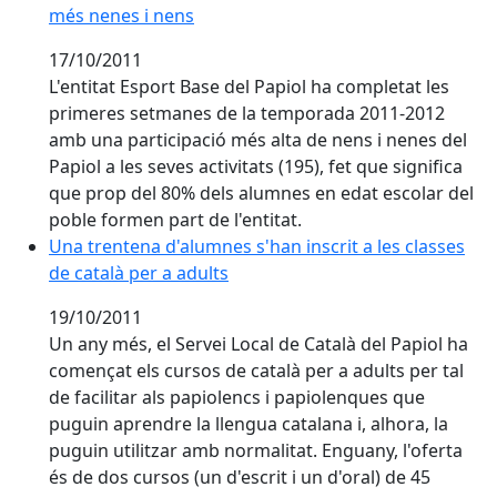
més nenes i nens
17/10/2011
L'entitat Esport Base del Papiol ha completat les
primeres setmanes de la temporada 2011-2012
amb una participació més alta de nens i nenes del
Papiol a les seves activitats (195), fet que significa
que prop del 80% dels alumnes en edat escolar del
poble formen part de l'entitat.
Una trentena d'alumnes s'han inscrit a les classes de 
Una trentena d'alumnes s'han inscrit a les classes
de català per a adults
19/10/2011
Un any més, el Servei Local de Català del Papiol ha
començat els cursos de català per a adults per tal
de facilitar als papiolencs i papiolenques que
puguin aprendre la llengua catalana i, alhora, la
puguin utilitzar amb normalitat. Enguany, l'oferta
és de dos cursos (un d'escrit i un d'oral) de 45