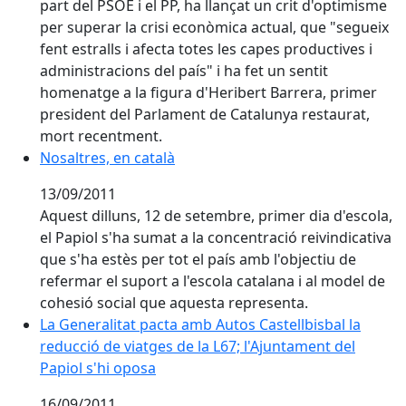
part del PSOE i el PP, ha llançat un crit d'optimisme
per superar la crisi econòmica actual, que "segueix
fent estralls i afecta totes les capes productives i
administracions del país" i ha fet un sentit
homenatge a la figura d'Heribert Barrera, primer
president del Parlament de Catalunya restaurat,
mort recentment.
Nosaltres, en català
Nosaltres, en català
13/09/2011
Aquest dilluns, 12 de setembre, primer dia d'escola,
el Papiol s'ha sumat a la concentració reivindicativa
que s'ha estès per tot el país amb l'objectiu de
refermar el suport a l'escola catalana i al model de
cohesió social que aquesta representa.
La Generalitat pacta amb Autos Castellbisbal la reducc
La Generalitat pacta amb Autos Castellbisbal la
reducció de viatges de la L67; l'Ajuntament del
Papiol s'hi oposa
16/09/2011