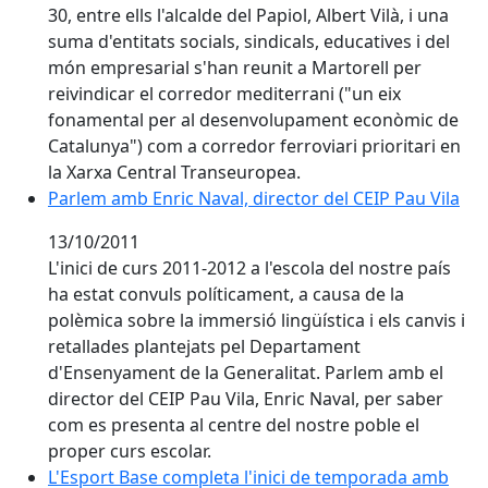
30, entre ells l'alcalde del Papiol, Albert Vilà, i una
suma d'entitats socials, sindicals, educatives i del
món empresarial s'han reunit a Martorell per
reivindicar el corredor mediterrani ("un eix
fonamental per al desenvolupament econòmic de
Catalunya") com a corredor ferroviari prioritari en
la Xarxa Central Transeuropea.
Parlem amb Enric Naval, director del CEIP Pau Vila
Parlem amb Enric Naval, director del CEIP Pau Vila
13/10/2011
L'inici de curs 2011-2012 a l'escola del nostre país
ha estat convuls políticament, a causa de la
polèmica sobre la immersió lingüística i els canvis i
retallades plantejats pel Departament
d'Ensenyament de la Generalitat. Parlem amb el
director del CEIP Pau Vila, Enric Naval, per saber
com es presenta al centre del nostre poble el
proper curs escolar.
L'Esport Base completa l'inici de temporada amb més
L'Esport Base completa l'inici de temporada amb