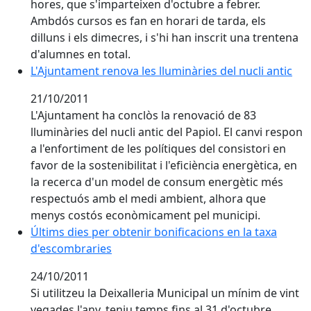
hores, que s'imparteixen d'octubre a febrer.
Ambdós cursos es fan en horari de tarda, els
dilluns i els dimecres, i s'hi han inscrit una trentena
d'alumnes en total.
L'Ajuntament renova les lluminàries del nucli antic
L'Ajuntament renova les lluminàries del nucli antic
21/10/2011
L'Ajuntament ha conclòs la renovació de 83
lluminàries del nucli antic del Papiol. El canvi respon
a l'enfortiment de les polítiques del consistori en
favor de la sostenibilitat i l'eficiència energètica, en
la recerca d'un model de consum energètic més
respectuós amb el medi ambient, alhora que
menys costós econòmicament pel municipi.
Últims dies per obtenir bonificacions en la taxa d'es
Últims dies per obtenir bonificacions en la taxa
d'escombraries
24/10/2011
Si utilitzeu la Deixalleria Municipal un mínim de vint
vegades l'any, teniu temps fins al 31 d'octubre