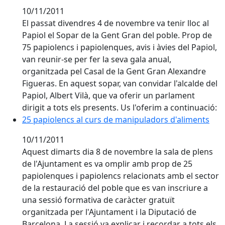
10/11/2011
El passat divendres 4 de novembre va tenir lloc al
Papiol el Sopar de la Gent Gran del poble. Prop de
75 papiolencs i papiolenques, avis i àvies del Papiol,
van reunir-se per fer la seva gala anual,
organitzada pel Casal de la Gent Gran Alexandre
Figueras. En aquest sopar, van convidar l'alcalde del
Papiol, Albert Vilà, que va oferir un parlament
dirigit a tots els presents. Us l'oferim a continuació:
25 papiolencs al curs de manipuladors d'aliments
25 papiolencs al curs de manipuladors d'aliments
10/11/2011
Aquest dimarts dia 8 de novembre la sala de plens
de l'Ajuntament es va omplir amb prop de 25
papiolenques i papiolencs relacionats amb el sector
de la restauració del poble que es van inscriure a
una sessió formativa de caràcter gratuït
organitzada per l'Ajuntament i la Diputació de
Barcelona. La sessió va explicar i recordar a tots els