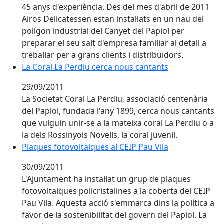
45 anys d'experiència. Des del mes d'abril de 2011
Airos Delicatessen estan instal·lats en un nau del
polígon industrial del Canyet del Papiol per
preparar el seu salt d'empresa familiar al detall a
treballar per a grans clients i distribuïdors.
La Coral La Perdiu cerca nous cantants
La Coral La Perdiu cerca nous cantants
29/09/2011
La Societat Coral La Perdiu, associació centenària
del Papiol, fundada l'any 1899, cerca nous cantants
que vulguin unir-se a la mateixa coral La Perdiu o a
la dels Rossinyols Novells, la coral juvenil.
Plaques fotovoltaiques al CEIP Pau Vila
Plaques fotovoltaiques al CEIP Pau Vila
30/09/2011
L'Ajuntament ha instal·lat un grup de plaques
fotovoltaiques policristalines a la coberta del CEIP
Pau Vila. Aquesta acció s'emmarca dins la política a
favor de la sostenibilitat del govern del Papiol. La