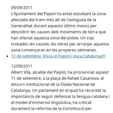
09/09/2011
L'Ajuntament del Papiol ha estat estudiant la zona
afectada del tram més alt de l'avinguda de la
Generalitat durant aquests últims mesos per
descobrir les causes dels moviments de terra que
han afectat aquesta zona del poble. Un cop
trobades les causes, les obres per arranjar aquesta
zona començaran en les properes setmanes.
11 de setembre. Visca el Papiol i visca Catalunya!!!
11 de setembre. Visca el Papiol i visca Catalunya!!!
12/09/2011
Albert Vilà, alcalde del Papiol, ha pronunciat aquest
11 de setembre, a la plaça de Rafael Casanova, el
discurs institucional de la Diada Nacional de
Catalunya. Un parlament en el qual ha recordat la
importància de seguir defensat la llengua catalana i
el model d'immersió lingüística, ha criticat
durament la reforma de la Constitució per