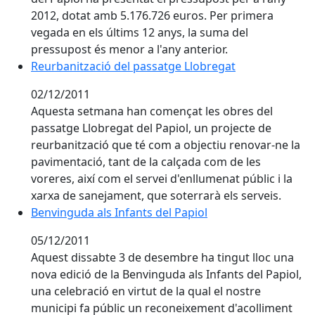
2012, dotat amb 5.176.726 euros. Per primera
vegada en els últims 12 anys, la suma del
pressupost és menor a l'any anterior.
Reurbanització del passatge Llobregat
Reurbanització del passatge Llobregat
02/12/2011
Aquesta setmana han començat les obres del
passatge Llobregat del Papiol, un projecte de
reurbanització que té com a objectiu renovar-ne la
pavimentació, tant de la calçada com de les
voreres, així com el servei d'enllumenat públic i la
xarxa de sanejament, que soterrarà els serveis.
Benvinguda als Infants del Papiol
Benvinguda als Infants del Papiol
05/12/2011
Aquest dissabte 3 de desembre ha tingut lloc una
nova edició de la Benvinguda als Infants del Papiol,
una celebració en virtut de la qual el nostre
municipi fa públic un reconeixement d'acolliment