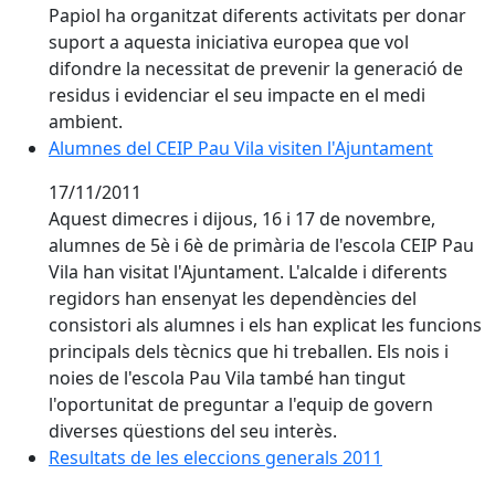
Papiol ha organitzat diferents activitats per donar
suport a aquesta iniciativa europea que vol
difondre la necessitat de prevenir la generació de
residus i evidenciar el seu impacte en el medi
ambient.
Alumnes del CEIP Pau Vila visiten l'Ajuntament
Alumnes del CEIP Pau Vila visiten l'Ajuntament
17/11/2011
Aquest dimecres i dijous, 16 i 17 de novembre,
alumnes de 5è i 6è de primària de l'escola CEIP Pau
Vila han visitat l'Ajuntament. L'alcalde i diferents
regidors han ensenyat les dependències del
consistori als alumnes i els han explicat les funcions
principals dels tècnics que hi treballen. Els nois i
noies de l'escola Pau Vila també han tingut
l'oportunitat de preguntar a l'equip de govern
diverses qüestions del seu interès.
Resultats de les eleccions generals 2011
Resultats de les eleccions generals 2011